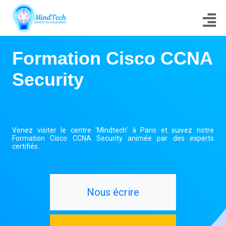
Formation Cisco CCNA
Security
Venez visiter le centre 'Mindtech' à Paris et suivez notre
Formation Cisco CCNA Security animée par des experts
certifiés..
Nous écrire