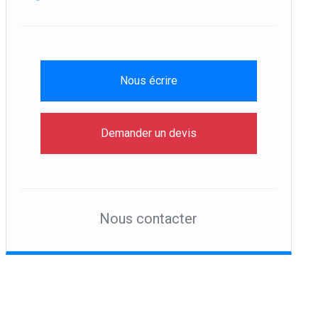
Ethical Hacking (CEH
V9)
Détails
Nous écrire
Fortinet FCNSA
Demander un devis
Détails
Fortinet Nse4
Nous contacter
Détails
Fortinet Nse5