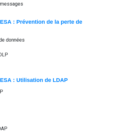
de messages
ESA : Prévention de la perte de
e de données
 DLP
ESA : Utilisation de LDAP
AP
LDAP