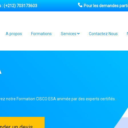
 :
(+212) 703173603
Pour les demandes partic
A propos
Formations
Services
Contactez Nous
A
ivez notre Formation CISCO ESA animée par des experts certifiés..
der un devis