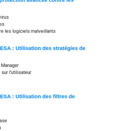
 protection avancée contre les
virus
res
re les logiciels malveillants
SA : Utilisation des stratégies de
y Manager
ur l'utilisateur
SA : Utilisation des filtres de
base
u