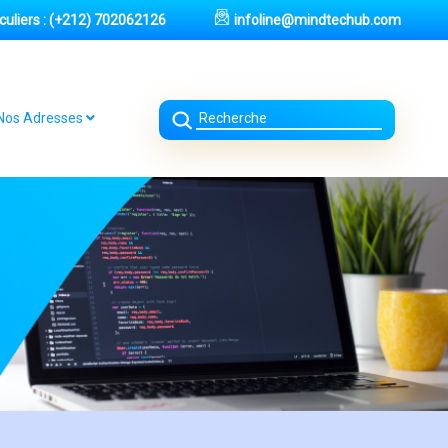
uliers :
(+212) 702062126
infoline@mindtechub.com
Nos Adresses