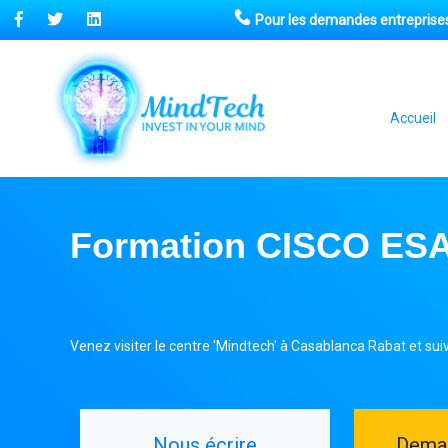
Pour les demandes entreprises
Accueil
Formation CISCO ES
Venez visiter le centre 'Mindtech' à Casablanca Rabat et su
Nous écrire
Deman