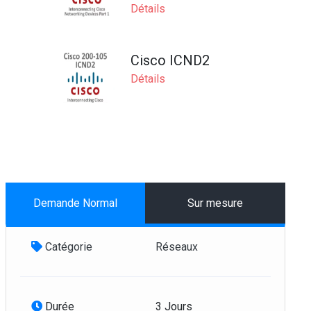
Détails
Cisco ICND2
Détails
CCNA Voice
Détails
Demande Normal
Sur mesure
CISCO ESA
Catégorie
Réseaux
Détails
Durée
3 Jours