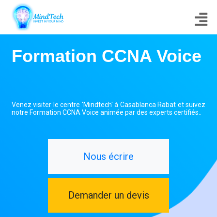
Formation CCNA Voice
Venez visiter le centre 'Mindtech' à Casablanca Rabat et suivez
notre Formation CCNA Voice animée par des experts certifiés..
Nous écrire
Demander un devis