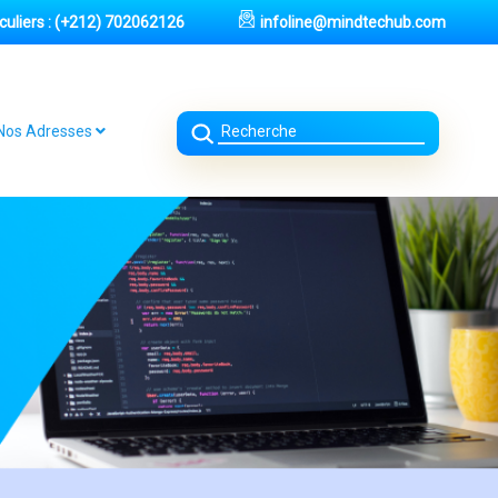
uliers :
(+212) 702062126
infoline@mindtechub.com
Nos Adresses