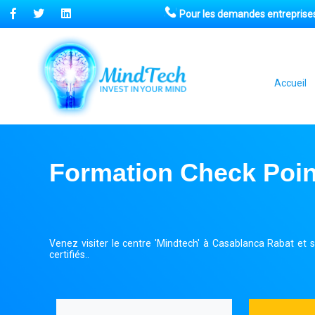
Pour les demandes entreprises
Accueil
Formation Check Poi
Venez visiter le centre 'Mindtech' à Casablanca Rabat et
certifiés..