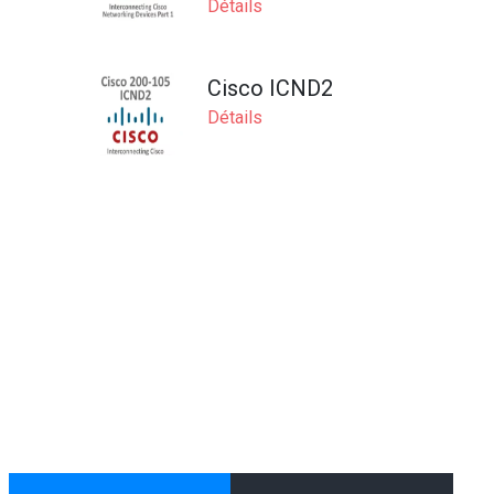
Détails
Cisco ICND2
Détails
CCNA Voice
Détails
CISCO ESA
Détails