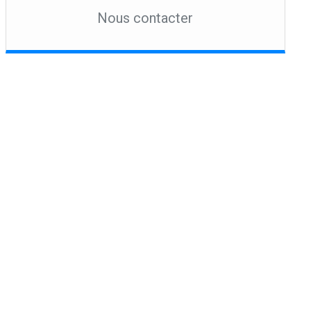
Nous contacter
CCNA DATA CENTER
Détails
Fortinet nse 6
Détails
Cisco WSA
Détails