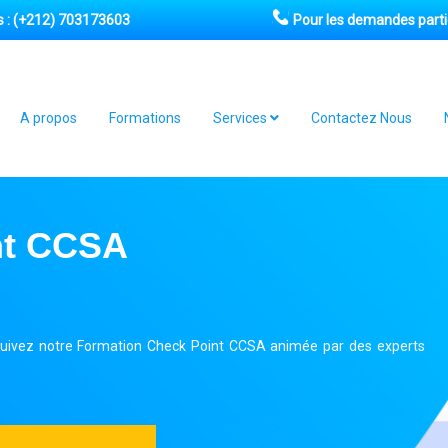
 :
(+212) 703173603
Pour les demandes partic
A propos
Formations
Services
Contactez Nous
nt CCSA
 suivez notre Formation Check Point CCSA animée par des experts