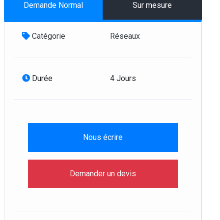
Demande Normal
Sur mesure
Ethical Hacking (CEH
V9)
Catégorie
Réseaux
Détails
Fortinet FCNSA
Durée
4 Jours
Détails
Nous écrire
Fortinet Nse4
Détails
Demander un devis
Fortinet Nse5
Détails