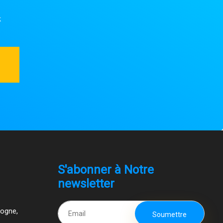
Détails
k
Telecom
Détails
ELK
Détails
S'abonner à Notre
newsletter
Hyper-V 2019
Détails
gogne,